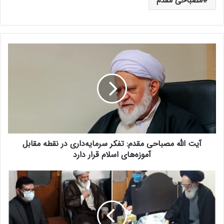
مصباحی مقدم
آ
ی
ت
ا
ل
ل
ه
م
ص
آیت الله مصباحی مقدم: تفکر سرمایه‌داری در نقطه مقابل
ب
ا
آموزه‌های اسلام قرار دارد
ح
ی
ح
م
ض
ق
و
د
ر
م
آ