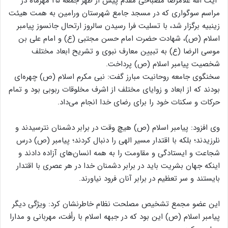
آیت الله غلامرضا مصباحی مقدم پیش از ظهر جمعه ۲۵ مهرماه در
مراسم سوگواری که در مسجد جامع شهرستان ورامین به همت هیئت
زینبیه برگزار شد، با تسلیت فرا رسیدن سالروز ارتحال جانسوز پیامبر
اسلام (ص)، شهادت حضرت امام حسن مجتبی (ع) و امام علی بن
موسی الرضا (ع) به تبیین معارف نبوی و تشریح ابعاد مختلف
شخصیت پیامبر اسلام (ص) پرداخت.
سخنگوی جامعه روحانیت مبارز گفت: نبی مکرم اسلام (ص) چهره‌ای
بودند که از ابعاد و زوایای مختلف از اشرف مخلوقات ربوبی بود و تمام
حرکات و سکنات خود را برای رضای خدا انجام می‌داد.
وی افزود: پیامبر اسلام (ص) هیچ وقت در برابر دشمنان نترسیدند و
نلرزیدند؛ بلکه با اقتدار مسیر الهی را دنبال کردند؛ پیامبر (ص) درس
شجاعت و ایستادگی و مقاومت را به همه انسان‌های آزاده دادند و
اینکه جهان بشریت باید در برابر دشمنان خدا در هر عصری با اقتدار
بایستند و سر تعظیم در برابر آنان فرود نیاورند.
این عضو مجمع تشخیص مصلحت نظام خاطرنشان کرد: ویژگی دیگر
پیامبر اسلام (ص) این بود که در جبهه اسلام با رأفت، مهربانی و مدارا