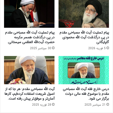
ا
م
د
ط
ی
ر
د
ح
و
ک
ل
ر
پیام تسلیت آیت الله مصباحی مقدم
پیام تسلیت آیت الله مصباحی مقدم
ت
د
در پی درگذشت آیت الله محمودی
در پی درگذشت همسر مکرمه
س
:
گلپایگانی
حضرت آیت‌الله العظمی سیستانی.
ی
۲
5 فوریه 2026
30 سپتامبر 2025
ز
ا
د
ق
ه
د
م
ا
م
م
ع
ت
ت
ا
د
ث
درس خارج فقه آیت الله مصباحی
آیت الله مصباحی مقدم: هر جا که از
ل
ی
مقدم با موضوع فقه مالی دولت
اصول شریعت استفاده کرده‌ایم، کارها
و
ر
برگزار می شود.
آسان‌تر و موفق‌تر پیش رفته است.
ب
گ
21 سپتامبر 2025
28 فوریه 2025
ی‌
ذ