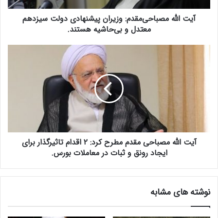
ص
آیت الله مصباحی‌مقدم: وزیران پیشنهادی دولت سیزدهم
ب
ا
معتدل و بی‌حاشیه هستند.
ح
ی‌
آ
م
ی
ق
ت
د
ا
م
ل
:
ل
و
ه
ز
م
ی
ص
ر
آیت الله مصباحی مقدم مطرح کرد: ۲ اقدام تاثیرگذار برای
ب
ا
ا
ایجاد رونق و ثبات در معاملات بورس.
ن
ح
پ
ی
ی
م
نوشته های مشابه
ش
ق
ن
د
ه
م