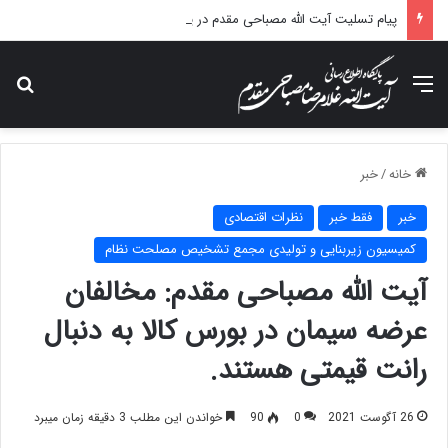
پیام تسلیت آیت الله مصباحی مقدم در پی درگذشت همسر مکرمه حضرت آیت‌الله العظمی سیستانی.
منو
جس
خانه
/
خبر
خبر
فقط خبر
نظرات اقتصادی
کمیسیون زیربنایی و تولیدی مجمع تشخیص مصلحت نظام
آیت الله مصباحی مقدم: مخالفان
عرضه سیمان در بورس کالا به دنبال
رانت قیمتی هستند.
26 آگوست 2021
0
90
خواندن این مطلب 3 دقیقه زمان میبرد