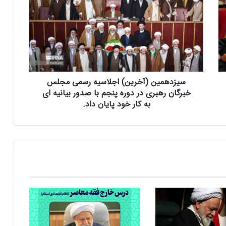
ز
د
ه
م
ی
ن
(
سیزدهمین (آخرین) اجلاسیه رسمی مجلس
آ
خ
خبرگان رهبری در دوره پنجم با صدور بیانیه ای
ر
به کار خود پایان داد.
ی
ن
)
ا
ج
ل
ا
س
ی
ه
ر