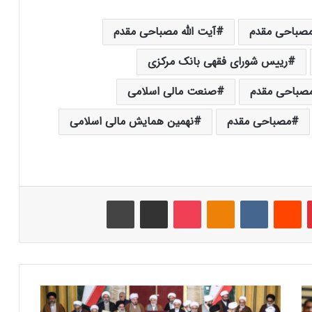
 مصباحی مقدم
آیت الله مصباحی مقدم
رییس شورای فقهی بانک مرکزی
صباحی مقدم
صنعت مالی اسلامی
مصباحی مقدم
نهمین همایش مالی اسلامی
‫پین‌ترست
‫رددیت
‫VKontakte
‫Odnoklassniki
پاکت
اشتراک گذاری از طریق ایمیل
چاپ
س
ی