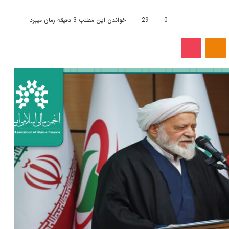
0
29
خواندن این مطلب 3 دقیقه زمان میبرد
‫VKonta
‫Odnoklassniki
پاکت