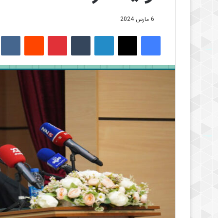
6 مارس 2024
فیس بوک
X
لینکدین
‫تامبلر
‫پین‌ترست
‫رددیت
kte