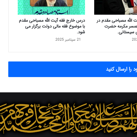
س
م
ی
ت الله مصباحی مقدم در
درس خارج فقه آیت الله مصباحی مقدم
م
مسر مکرمه حضرت
با موضوع فقه مالی دولت برگزار می
ج
ی سیستانی.
شود.
ل
21 سپتامبر 2025
س
خ
ب
ر
گ
 را ارسال کنید
ا
ن
ر
ه
ب
ر
ی
د
ر
د