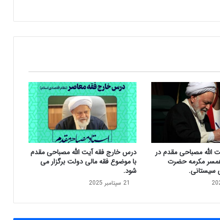
و
ب
ا
ن
ک
آ
ی
ت
ا
ل
ل
ه
م
ص
ت الله مصباحی مقدم در
درس خارج فقه آیت الله مصباحی مقدم
ب
مسر مکرمه حضرت
با موضوع فقه مالی دولت برگزار می
ا
ی سیستانی.
شود.
ح
21 سپتامبر 2025
ی
م
ق
د