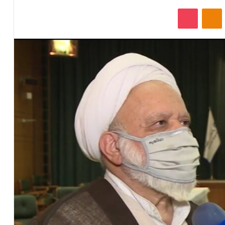
‫VKonta
‫Odnoklassniki
پاکت