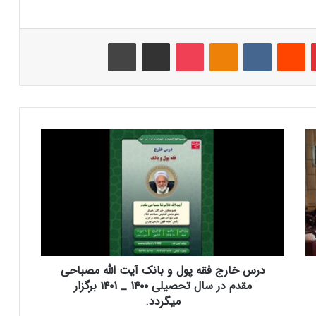
‫پین‌ترست
‫رددیت
‫VKontakte
‫Odnoklassniki
پاکت
اشتراک گذاری از طریق ایمیل
چاپ
د
ر
س
خ
ا
ر
ج
ف
ق
درس خارج فقه پول و بانک آیت الله مصباحی
ه
پ
مقدم در سال تحصیلی ۱۴۰۰ _ ۱۴۰۱ برگزار
و
میگردد.
ل