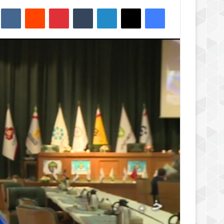
فیس بوک
X
لینکدین
‫تامبلر
‫پین‌ترست
‫رددیت
kte