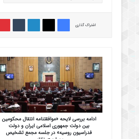
فیس بوک
X
لینکدین
‫تامبلر
اشتراک گذاری
ا
د
ا
م
ه
ب
ر
ر
س
ادامه بررسی لایحه «موافقتنامه انتقال محکومین
ی
ل
بین دولت جمهوری اسلامی ایران و دولت
ا
فدراسیون روسیه» در جلسه مجمع تشخیص
ی