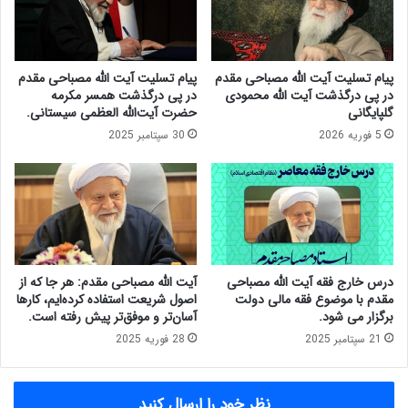
م
ا
ک
ل
ه
ی
ب
ا
پیام تسلیت آیت الله مصباحی مقدم
پیام تسلیت آیت الله مصباحی مقدم
ت
ت
در پی درگذشت آیت الله محمودی
در پی درگذشت همسر مکرمه
و
ت
گلپایگانی
حضرت آیت‌الله العظمی سیستانی.
ا
و
5 فوریه 2026
30 سپتامبر 2025
ن
ر
ی
م
م
ی
د
ن
ر
ق
ر
ص
ا
د
س
ر
درس خارج فقه آیت الله مصباحی
آیت الله مصباحی مقدم: هر جا که از
ت
م
مقدم با موضوع فقه مالی دولت
اصول شریعت استفاده کرده‌ایم، کارها
ا
ا
برگزار می شود.
آسان‌تر و موفق‌تر پیش رفته است.
ی
ل
21 سپتامبر 2025
28 فوریه 2025
ا
م
ی
ر
ج
د
نظر خود را ارسال کنید