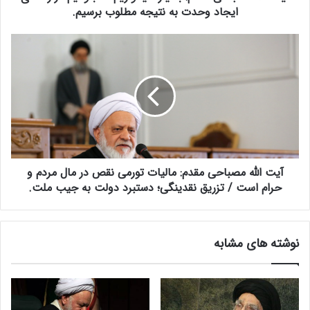
ا
ایجاد وحدت به نتیجه مطلوب برسیم.
ح
ی
آ
م
ی
ق
ت
د
ا
م
ل
:
ل
ب
ه
س
م
ی
ص
ا
آیت الله مصباحی مقدم: مالیات تورمی نقص در مال مردم و
ب
ر
ا
حرام است / تزریق نقدینگی؛ دستبرد دولت‌ به جیب ملت.
ا
ح
م
ی
ی
م
نوشته های مشابه
د
ق
و
د
ا
م
ر
:
ی
م