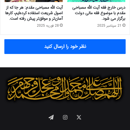
م
درس خارج فقه آیت الله مصباحی
آیت الله مصباحی مقدم: هر جا که از
ر
مقدم با موضوع فقه مالی دولت
اصول شریعت استفاده کرده‌ایم، کارها
ک
برگزار می شود.
آسان‌تر و موفق‌تر پیش رفته است.
ز
21 سپتامبر 2025
28 فوریه 2025
ی
ب
ه
نظر خود را ارسال کنید
م
ر
ا
ه
د
ک
ت
ر
ع
ل
ی
ص
X
اینستاگرام
تلگرام
ا
ل