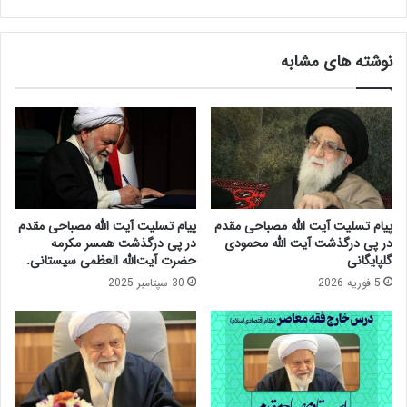
ن
ی
ک
م
م
ق
نوشته های مشابه
ر
د
ک
م
ز
ر
ی
ئ
م
ی
ن
س
ت
ش
ش
و
ر
ر
پیام تسلیت آیت الله مصباحی مقدم
پیام تسلیت آیت الله مصباحی مقدم
ش
ا
در پی درگذشت آیت الله محمودی
در پی درگذشت همسر مکرمه
د
ی
گلپایگانی
حضرت آیت‌الله العظمی سیستانی.
.
ف
5 فوریه 2026
30 سپتامبر 2025
ق
ه
ی
ب
ا
ن
ک