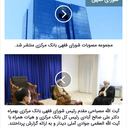
م
و
ع
ه
م
ص
و
مجموعه مصوبات شورای فقهی بانک مرکزی منتشر شد.
ب
ا
ت
آ
ش
ی
و
ت
ر
ا
ا
ل
ی
ل
ف
ه
ق
م
ه
ص
ی
آیت الله مصباحی مقدم رئیس شورای فقهی بانک مرکزی بهمراه
ب
ب
ا
دکتر علی صالح آبادی رئیس کل بانک مرکزی و هیات همراه با
ا
ح
آیت الله العظمی جوادی آملی دیدار و به ارائه گزارش پرداختند.