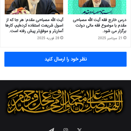
د
ص
ی
م
؛
ص
درس خارج فقه آیت الله مصباحی
آیت الله مصباحی مقدم: هر جا که از
ا
ل
مقدم با موضوع فقه مالی دولت
اصول شریعت استفاده کرده‌ایم، کارها
ز
ح
برگزار می شود.
آسان‌تر و موفق‌تر پیش رفته است.
ک
ت
21 سپتامبر 2025
28 فوریه 2025
س
د
ر
ر
ی
ک
نظر خود را ارسال کنید
ب
م
و
ی
د
س
ج
ی
ه
و
۴
ن
۰
ا
۰
م
ه
و
ز
ر
ا
خ
ر
ا
X
اینستاگرام
تلگرام