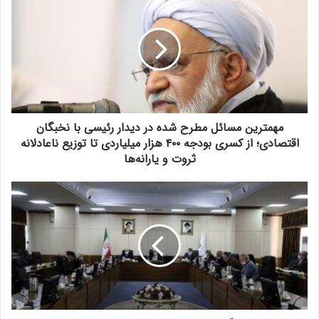
ه
م
ت
ر
ی
ن
م
س
مهمترین مسائل مطرح شده در دیدار رئیسی با نخبگان
ا
ئ
اقتصادی؛ از کسری بودجه ۴۰۰ هزار میلیاردی تا توزیع ناعادلانه
ل
ثروت و یارانه‌ها
م
ط
ا
ر
د
ح
ا
ش
م
د
ه
ه
ب
د
ر
ر
ر
د
س