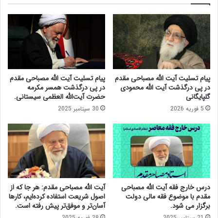
م
ل
د
ت
ر
د
خ
ر
ا
ن
ن
ش
ه
س
ص
پیام تسلیت آیت الله مصباحی مقدم
پیام تسلیت آیت الله مصباحی مقدم
ت
ن
در پی درگذشت آیت الله محمودی
در پی درگذشت همسر مکرمه
ک
ع
گلپایگانی
حضرت آیت‌الله العظمی سیستانی.
م
ت
5 فوریه 2026
30 سپتامبر 2025
ی
ک
س
ا
ی
ر
و
ا
ن
ن
ا
ا
ق
ی
ت
ر
درس خارج فقه آیت الله مصباحی
آیت الله مصباحی مقدم: هر جا که از
ص
ا
مقدم با موضوع فقه مالی دولت
اصول شریعت استفاده کرده‌ایم، کارها
ا
ن
برگزار می شود.
آسان‌تر و موفق‌تر پیش رفته است.
د
م
21 سپتامبر 2025
28 فوریه 2025