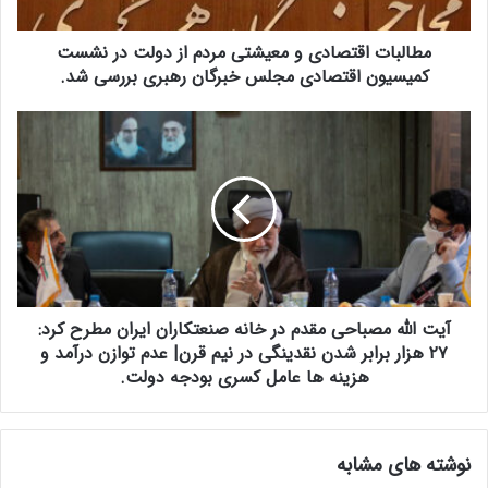
ا
ق
مطالبات اقتصادی و معیشتی مردم از دولت در نشست
ت
ص
کمیسیون اقتصادی مجلس خبرگان رهبری بررسی شد.
ا
د
آ
ی
ی
و
ت
م
ا
ع
ل
ی
ل
ش
ه
ت
م
ی
ص
م
آیت الله مصباحی مقدم در خانه صنعتکاران ایران مطرح کرد:
ب
ر
ا
۲۷ هزار برابر شدن نقدینگی در نیم قرن| عدم توازن درآمد و
د
ح
هزینه ها عامل کسری بودجه دولت.
م
ی
ا
م
ز
ق
نوشته های مشابه
د
د
و