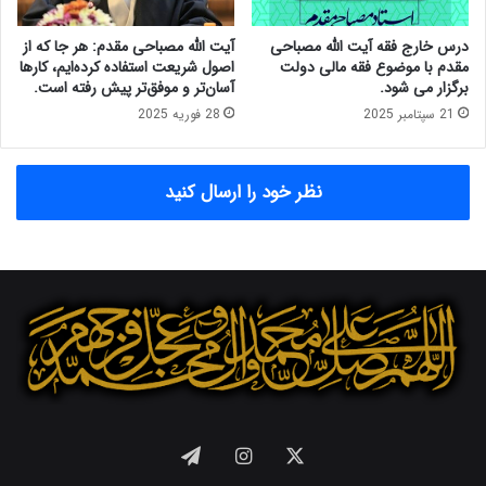
س
ع
م
ن
درس خارج فقه آیت الله مصباحی
آیت الله مصباحی مقدم: هر جا که از
ط
ف
مقدم با موضوع فقه مالی دولت
اصول شریعت استفاده کرده‌ایم، کارها
ر
و
برگزار می شود.
آسان‌تر و موفق‌تر پیش رفته است.
ح
ذ
21 سپتامبر 2025
28 فوریه 2025
ک
ن
ر
و
د
ر
نظر خود را ارسال کنید
:
چ
«
ش
ع
م
ق
ی‌
د
ه
ب
ا
ی
د
ع
ر
د
ب
ی
ا
ن
ز
»
ا
X
اینستاگرام
تلگرام
ا
ر