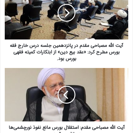
ت
ا
ل
ل
ه
م
ص
آیت الله مصباحی مقدم در پانزدهمین جلسه درس خارج فقه
ب
ا
بورس مطرح کرد: «عقد بیع دین» از ابتکارات کمیته فقهی
ح
بورس بود.
ی
م
آ
ق
ی
د
ت
م
ا
د
ل
ر
ل
پ
ه
ا
م
ن
ص
ز
آیت الله مصباحی مقدم: استقلال بورس مانع نفوذ نورچشمی‌ها
ب
د