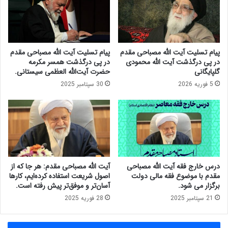
ت
ی
ح
ا
ا
س
ل
ل
آ
ا
پیام تسلیت آیت الله مصباحی مقدم
پیام تسلیت آیت الله مصباحی مقدم
ی
م
در پی درگذشت آیت الله محمودی
در پی درگذشت همسر مکرمه
ت
ی
گلپایگانی
حضرت آیت‌الله العظمی سیستانی.
ا
ا
5 فوریه 2026
30 سپتامبر 2025
ل
ی
ل
ر
ه
ا
ا
ن
ل
ی
ع
پ
ظ
ی
م
ش
درس خارج فقه آیت الله مصباحی
آیت الله مصباحی مقدم: هر جا که از
ی
ر
مقدم با موضوع فقه مالی دولت
اصول شریعت استفاده کرده‌ایم، کارها
ص
ف
برگزار می شود.
آسان‌تر و موفق‌تر پیش رفته است.
ا
ت
21 سپتامبر 2025
28 فوریه 2025
ف
ب
ی
ه
گ
ق