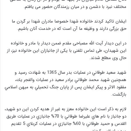
مختلف نبرد با دشمن و در میان رزمندگان حضور می یافتم.
ایشان تاکید کردند خانواده شهدا خصوصا مادران شهدا بر گردن ما
حق بزرگی دارند و وظیفه ما آن است که در خدمت آنان باشیم.
در این دیدار آیت الله مصباحی مقدم ضمن دیدار با مادر و خانواده
این شهیدان، طی تماس تلفنی با یکی از جانبازان این خانواده نیز، از
حال وی مطلع شدند.
شهيد سعيد طوقاني در عمليات بدر سال 1365 به شهادت رسيد و
همچنين شهيد محمد طوقاني برادر سعيد در عمليات والفجر يك،
مفقود الاثر و پيكر ايشان پس از پايان جنگ تحميلي به ميهن اسلامي
بازگشت.
لازم به ذكر است اين خانواده معزز به غير از هديه كردن اين دو شهيد،
دو جانباز با نام هاي عليرضا طوقاني با 70% جانبازي در عمليات طريق
القدس و حميد طوقاني با 60% جانبازي در عمليات كربلاي 5 تقديم
ميهن اسلامي كردند.