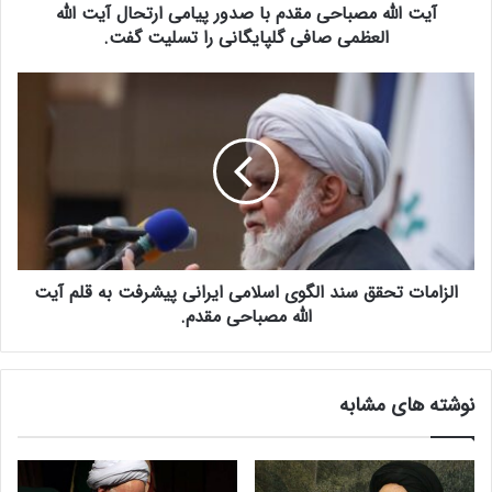
آیت الله مصباحی مقدم با صدور پیامی ارتحال آیت الله
ب
ا
العظمی صافی گلپایگانی را تسلیت گفت.
ح
ی
ا
م
ل
ق
ز
د
ا
م
م
ب
ا
ا
ت
ص
ت
د
ح
و
الزامات تحقق سند الگوی اسلامی ایرانی پیشرفت به قلم آیت
ق
ر
ق
الله مصباحی مقدم.
پ
س
ی
ن
ا
د
نوشته های مشابه
م
ا
ی
ل
ا
گ
ر
و