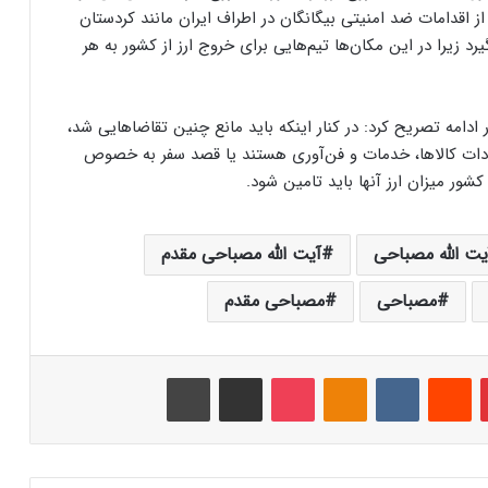
ز اقدامات ضد امنیتی بیگانگان در اطراف ایران مانند کردستان
رد زیرا در این مکان‌ها تیم‌هایی برای خروج ارز از کشور به هر
ادامه تصریح کرد: در کنار اینکه باید مانع چنین تقاضاهایی شد،
ادات کالاها، خدمات و فن‌آوری هستند یا قصد سفر به خصوص
شور میزان ارز آنها باید تامین شود.
یت الله مصباحی
آیت الله مصباحی مقدم
مصباحی
مصباحی مقدم
‫پین‌ترست
‫رددیت
‫VKontakte
‫Odnoklassniki
پاکت
اشتراک گذاری از طریق ایمیل
چاپ