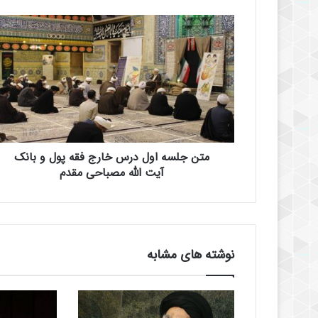
م
ت
ن
ج
ل
س
ه
ا
و
متن جلسه اول درس خارج فقه پول و بانک
ل
د
آیت الله مصباحی مقدم
ر
س
خ
ا
ر
نوشته های مشابه
ج
ف
ق
ه