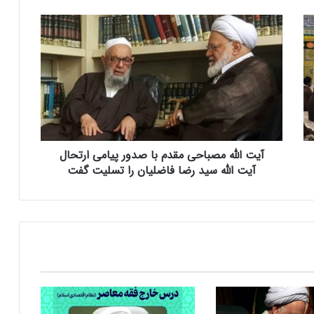
آ
ی
ت
ا
ل
ل
ه
م
ص
آیت الله مصباحی مقدم با صدور پیامی ارتحال
ب
ا
آیت الله سید رضا فاضلیان را تسلیت گفت
ح
ی
م
ق
د
م
ب
ا
ص