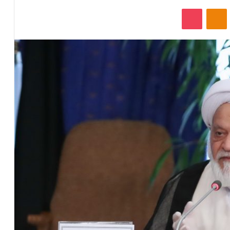
‫VKonta
‫Odnoklassniki
پاکت