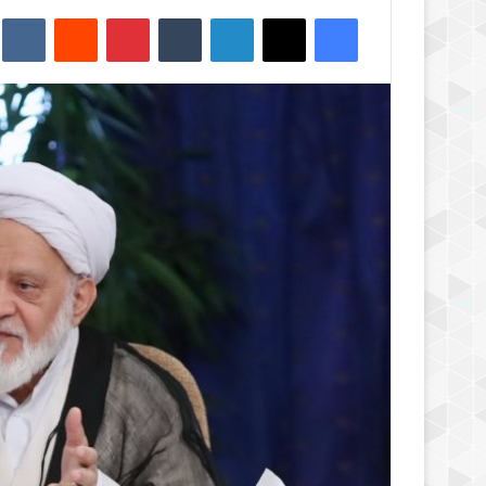
فیس بوک
X
لینکدین
‫تامبلر
‫پین‌ترست
‫رددیت
kte