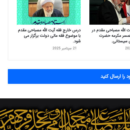
د
و
ر
پ
ی
ت الله مصباحی مقدم در
درس خارج فقه آیت الله مصباحی مقدم
ا
مسر مکرمه حضرت
با موضوع فقه مالی دولت برگزار می
م
ی سیستانی.
شود.
ی
21 سپتامبر 2025
ا
ر
ت
ح
ا
 را ارسال کنید
ل
آ
ی
ت
ا
ل
ل
ه
س