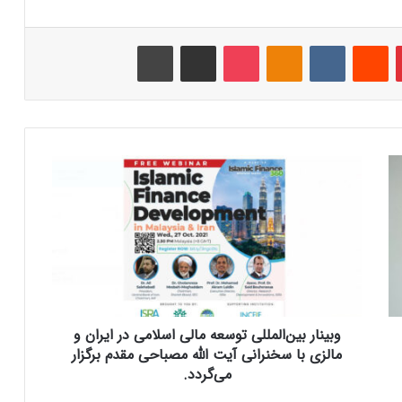
‫پین‌ترست
‫رددیت
‫VKontakte
‫Odnoklassniki
پاکت
اشتراک گذاری از طریق ایمیل
چاپ
و
ب
ی
ن
ا
ر
ب
ی
ن‌
وبینار بین‌المللی توسعه مالی اسلامی در ایران و
ا
ل
مالزی با سخنرانی آیت الله مصباحی مقدم برگزار
م
می‌گردد.
ل