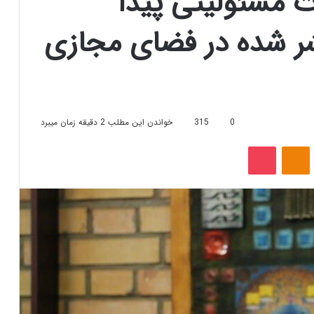
ات مسئولیتی پیدا
نتشر شده در فضای مجازی
0
315
خواندن این مطلب 2 دقیقه زمان میبرد
‫VKonta
‫Odnoklassniki
پاکت