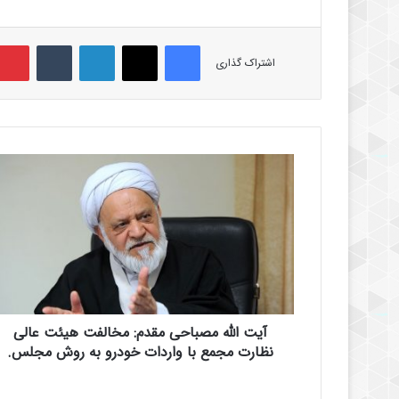
فیس بوک
X
لینکدین
‫تامبلر
اشتراک گذاری
آ
ی
ت
ا
ل
ل
ه
م
ص
آیت الله مصباحی مقدم: مخالفت هیئت عالی
ب
ا
نظارت مجمع با واردات خودرو به روش مجلس.
ح
ی