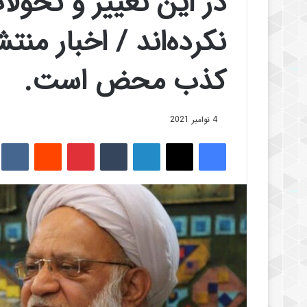
در این تغییر و تحول
نکرده‌اند / اخبار م
کذب محض است.
4 نوامبر 2021
فیس بوک
X
لینکدین
‫تامبلر
‫پین‌ترست
‫رددیت
kte