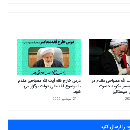
ل
ی
ت
و
س
ع
ه
م
ا
ل
ی
ا
س
ت الله مصباحی مقدم در
درس خارج فقه آیت الله مصباحی مقدم
ل
مسر مکرمه حضرت
با موضوع فقه مالی دولت برگزار می
ا
ی سیستانی.
شود.
م
21 سپتامبر 2025
ی
د
ر
ا
ی
 را ارسال کنید