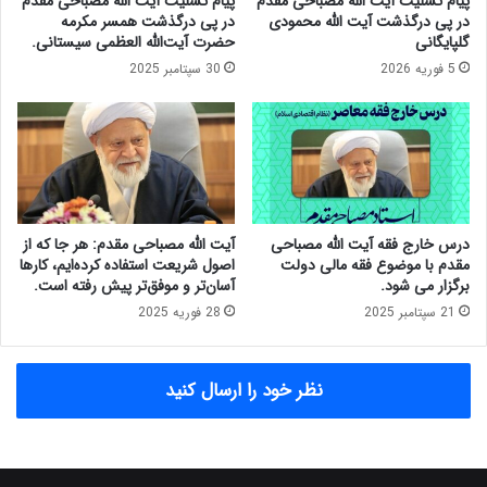
پیام تسلیت آیت الله مصباحی مقدم
پیام تسلیت آیت الله مصباحی مقدم
و
ر
در پی درگذشت آیت الله محمودی
در پی درگذشت همسر مکرمه
ر
ع
گلپایگانی
حضرت آیت‌الله العظمی سیستانی.
ی‌
ل
5 فوریه 2026
30 سپتامبر 2025
ه
م
ا
ا
ی
ی
ن
ا
و
ه
پ
ل
ا
س
ا
ن
درس خارج فقه آیت الله مصباحی
آیت الله مصباحی مقدم: هر جا که از
س
ت
مقدم با موضوع فقه مالی دولت
اصول شریعت استفاده کرده‌ایم، کارها
ت
ک
برگزار می شود.
آسان‌تر و موفق‌تر پیش رفته است.
،
ش
21 سپتامبر 2025
28 فوریه 2025
ب
و
ن
ر
ی
:
نظر خود را ارسال کنید
ا
ا
ن
م
گ
ر
ذ
و
ا