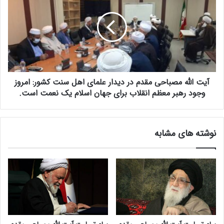
د
ت
م
ا
:
ل
ر
ل
م
ه
ز
م
ا
ص
ر
آیت الله مصباحی مقدم در دیدار علمای اهل سنت کشور: امروز
ب
ز
ا
وجود رهبر معظم انقلاب برای جهان اسلام یک نعمت است.
پ
ح
د
ی
ی
م
نوشته های مشابه
د
ق
ه‌
د
ا
م
ی
د
ا
ر
ز
د
ف
ی
ن
د
ا
ا