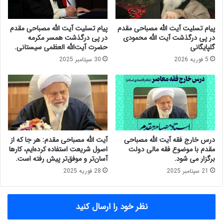
و
د
ر
و
د
ر
پیام تسلیت آیت الله مصباحی مقدم
پیام تسلیت آیت الله مصباحی مقدم
ر
پ
در پی درگذشت آیت الله محمودی
در پی درگذشت همسر مکرمه
م
ی
گلپایگانی
حضرت آیت‌الله العظمی سیستانی.
ش
ا
5 فوریه 2026
30 سپتامبر 2025
ه
م
د
ی
م
ض
ق
ا
د
ی
س
ع
ه
د
درس خارج فقه آیت الله مصباحی
آیت الله مصباحی مقدم: هر جا که از
ر
مقدم با موضوع فقه مالی دولت
اصول شریعت استفاده کرده‌ایم، کارها
گ
برگزار می شود.
آسان‌تر و موفق‌تر پیش رفته است.
ذ
21 سپتامبر 2025
28 فوریه 2025
ش
ت
آ
نظر خود را ارسال کنید
ی
ت