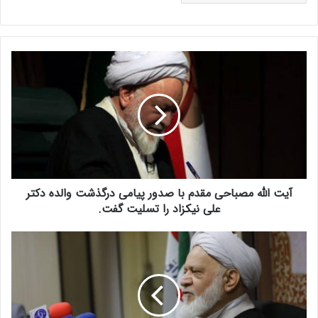
آ
ی
ت
ا
ل
ل
ه
م
ص
آیت الله مصباحی مقدم با صدور پیامی درگذشت والده دکتر
ب
ا
علی نیکزاد را تسلیت گفت.
ح
ی
آ
م
ی
ق
ت
د
ا
م
ل
ب
ل