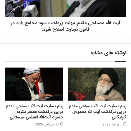
ا
ه
ص
م
د
ص
و
آیت الله مصباحی مقدم: مهلت پرداخت سود مجامع باید در
ب
ر
ا
قانون تجارت اصلاح شود.
پ
ح
ی
ی
ا
م
نوشته های مشابه
م
ق
ی
د
د
م
ر
:
گ
م
ذ
ه
ش
ل
ت
ت
و
پ
پیام تسلیت آیت الله مصباحی مقدم
پیام تسلیت آیت الله مصباحی مقدم
ا
ر
در پی درگذشت آیت الله محمودی
در پی درگذشت همسر مکرمه
ل
د
گلپایگانی
حضرت آیت‌الله العظمی سیستانی.
د
ا
5 فوریه 2026
30 سپتامبر 2025
ه
خ