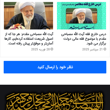
د
ت
ک
س
ت
و
ر
د
ع
م
ل
ج
ی
ا
درس خارج فقه آیت الله مصباحی
آیت الله مصباحی مقدم: هر جا که از
ن
م
مقدم با موضوع فقه مالی دولت
اصول شریعت استفاده کرده‌ایم، کارها
ی
ع
برگزار می شود.
آسان‌تر و موفق‌تر پیش رفته است.
ک
ب
21 سپتامبر 2025
28 فوریه 2025
ز
ا
ا
ی
د
د
نظر خود را ارسال کنید
ر
د
ا
ر
ت
ق
س
ا
ل
ن
ی
و
ت
ن
گ
ت
ف