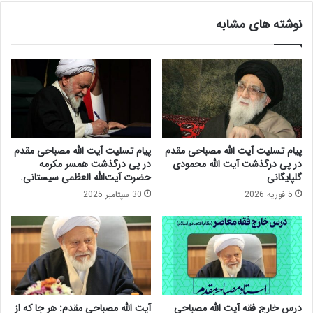
ا
ح
نوشته های مشابه
م
ا
ی
ن
ا
ی
ر
ت
ت
م
ح
ب
ا
ا
ل
ر
آ
ز
پیام تسلیت آیت الله مصباحی مقدم
پیام تسلیت آیت الله مصباحی مقدم
ی
ب
در پی درگذشت آیت الله محمودی
در پی درگذشت همسر مکرمه
ت
ه
گلپایگانی
حضرت آیت‌الله العظمی سیستانی.
ا
م
5 فوریه 2026
30 سپتامبر 2025
ل
ن
ل
ا
ه
س
ض
ب
ی
ت
ا
چ
ء
ه
آ
ل
درس خارج فقه آیت الله مصباحی
آیت الله مصباحی مقدم: هر جا که از