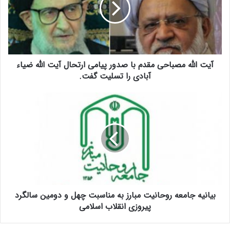
ل
ل
ه
م
ص
آیت الله مصباحی مقدم با صدور پیامی ارتحال آیت الله ضیاء
ب
ا
آبادی را تسلیت گفت.
ح
ی
ب
م
ی
ق
ا
د
ن
م
ی
ب
ه
ا
ج
ص
ا
د
م
و
بیانیه جامعه روحانیت مبارز به مناسبت چهل و دومین سالگرد
ع
ر
ه
پیروزی انقلاب اسلامی
پ
ر
ی
و