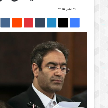
24 نوامبر 2020
فیس بوک
X
لینکدین
‫تامبلر
‫پین‌ترست
‫رددیت
kte