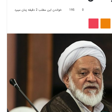
0
195
خواندن این مطلب 2 دقیقه زمان میبرد
‫VKonta
‫Odnoklassniki
پاکت