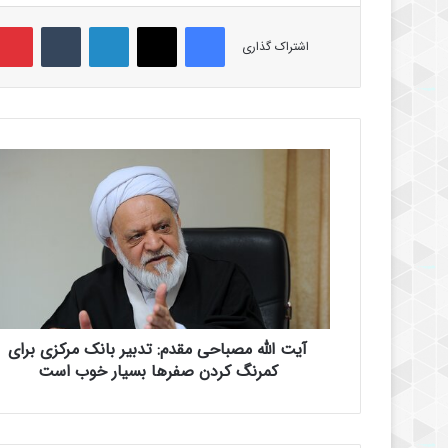
فیس بوک
X
لینکدین
‫تامبلر
اشتراک گذاری
آ
ی
ت
ا
ل
ل
ه
م
ص
آیت الله مصباحی مقدم: تدبیر بانک مرکزی برای
ب
ا
کمرنگ کردن صفر‌ها بسیار خوب است
ح
ی
م