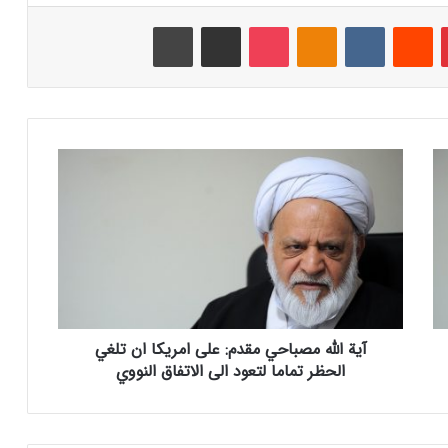
‫پین‌ترست
‫رددیت
‫VKontakte
‫Odnoklassniki
پاکت
اشتراک گذاری از طریق ایمیل
چاپ
آ
ی
ة
ا
ل
ل
ه
م
ص
آیة الله مصباحي مقدم: على امريكا ان تلغي
ب
ا
الحظر تماما لتعود الى الاتفاق النووي
ح
ي
م