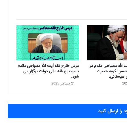
ق
د
م
:
ع
ل
ى
ا
م
ر
ي
ت الله مصباحی مقدم در
درس خارج فقه آیت الله مصباحی مقدم
ك
مسر مکرمه حضرت
با موضوع فقه مالی دولت برگزار می
ا
ی سیستانی.
شود.
ا
21 سپتامبر 2025
ن
ت
ل
غ
ي
 را ارسال کنید
ا
ل
ح