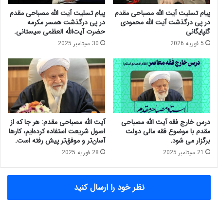
ج
ر
پیام تسلیت آیت الله مصباحی مقدم
پیام تسلیت آیت الله مصباحی مقدم
ت
د
در پی درگذشت آیت الله محمودی
در پی درگذشت همسر مکرمه
ا
ش
گلپایگانی
حضرت آیت‌الله العظمی سیستانی.
ل
و
5 فوریه 2026
30 سپتامبر 2025
ا
ر
س
ا
ل
ی
ا
پ
م
و
س
ل
ی
و
د
ا
درس خارج فقه آیت الله مصباحی
آیت الله مصباحی مقدم: هر جا که از
ح
ع
مقدم با موضوع فقه مالی دولت
اصول شریعت استفاده کرده‌ایم، کارها
س
ت
برگزار می شود.
آسان‌تر و موفق‌تر پیش رفته است.
ن
ب
21 سپتامبر 2025
28 فوریه 2025
ر
ا
ب
ر
ا
ب
نظر خود را ارسال کنید
ن
ه
ی
ن
ب
ف