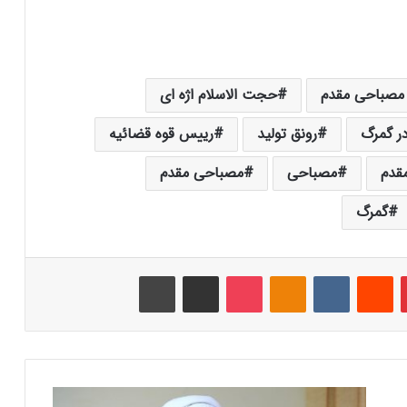
 مصباحی مقدم
حجت الاسلام اژه ای
در گمرگ
رونق تولید
رییس قوه قضائیه
قدم
مصباحی
مصباحی مقدم
گمرگ
‫پین‌ترست
‫رددیت
‫VKontakte
‫Odnoklassniki
پاکت
اشتراک گذاری از طریق ایمیل
چاپ
آ