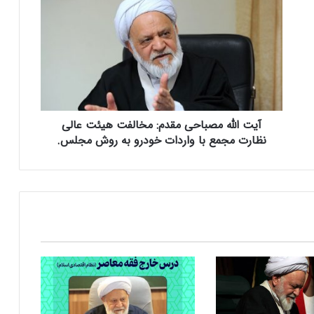
ی
ت
ا
ل
ل
ه
م
ص
آیت الله مصباحی مقدم: مخالفت هیئت عالی
ب
ا
نظارت مجمع با واردات خودرو به روش مجلس.
ح
ی
م
ق
د
م
:
م
خ
ا
ل