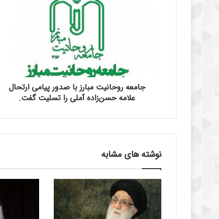
ا
م
ع
ه
ر
و
ح
ا
جامعه روحانیت مبارز با صدور پیامی ارتحال
ن
ی
علامه حسن‌زاده آملی را تسلیت گفت.
ت
م
ب
ا
ر
نوشته های مشابه
ز
ب
ا
ص
د
و