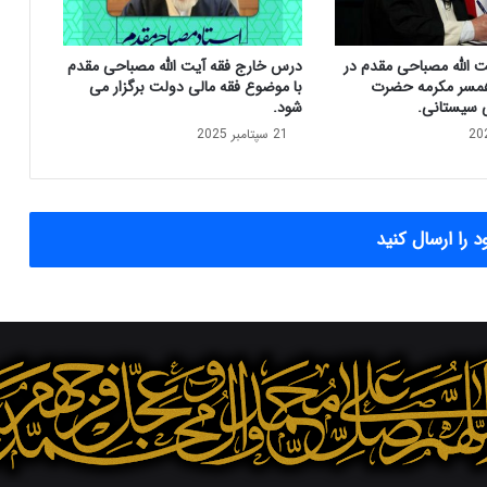
ف
ت
ه
ت الله مصباحی مقدم در
درس خارج فقه آیت الله مصباحی مقدم
ی
مسر مکرمه حضرت
با موضوع فقه مالی دولت برگزار می
ئ
ی سیستانی.
شود.
ت
21 سپتامبر 2025
ع
ا
ل
ی
ن
 را ارسال کنید
ظ
ا
ر
ت
م
ج
م
ع
ب
ا
و