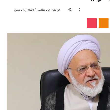
0
42
خواندن این مطلب 1 دقیقه زمان میبرد
‫VKonta
‫Odnoklassniki
پاکت