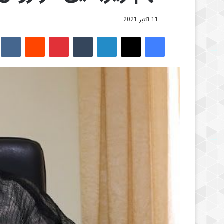
11 اکتبر 2021
فیس بوک
X
لینکدین
‫تامبلر
‫پین‌ترست
‫رددیت
kte