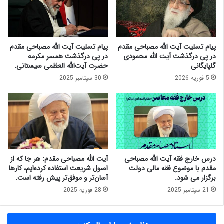
ا
ر
م
ج
ا
ف
م
ق
پیام تسلیت آیت الله مصباحی مقدم
پیام تسلیت آیت الله مصباحی مقدم
ر
ه
در پی درگذشت آیت الله محمودی
در پی درگذشت همسر مکرمه
ض
پ
گلپایگانی
حضرت آیت‌الله العظمی سیستانی.
ا
و
5 فوریه 2026
30 سپتامبر 2025
(
ل
ع
و
ل
ب
ی
ا
ه
ن
ا
ک
ل
آ
س
ی
درس خارج فقه آیت الله مصباحی
آیت الله مصباحی مقدم: هر جا که از
ل
ت
مقدم با موضوع فقه مالی دولت
اصول شریعت استفاده کرده‌ایم، کارها
ا
ا
برگزار می شود.
آسان‌تر و موفق‌تر پیش رفته است.
م
ل
21 سپتامبر 2025
28 فوریه 2025
)
ل
،
ه
ب
م