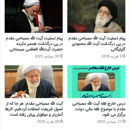
ص
د
ل
ر
ی
و
م
ا
د
ک
ی
ن
پیام تسلیت آیت الله مصباحی مقدم
پیام تسلیت آیت الله مصباحی مقدم
ر
ش
در پی درگذشت آیت الله محمودی
در پی درگذشت همسر مکرمه
ا
ب
گلپایگانی
حضرت آیت‌الله العظمی سیستانی.
ن
ه
5 فوریه 2026
30 سپتامبر 2025
ا
ن
ق
ا
ت
م
ص
ه
ا
م
د
و
ی
س
ن
و
درس خارج فقه آیت الله مصباحی
آیت الله مصباحی مقدم: هر جا که از
ب
ی
مقدم با موضوع فقه مالی دولت
اصول شریعت استفاده کرده‌ایم، کارها
و
خ
برگزار می شود.
آسان‌تر و موفق‌تر پیش رفته است.
د
و
21 سپتامبر 2025
28 فوریه 2025
ه
ئ