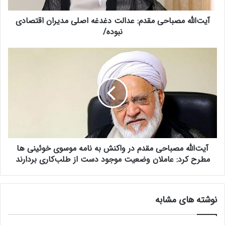
ص
آیت‌الله مصباحی مقدم: عدالت دغدغه اصلی مدیران اقتصادی
ب
ا
نبوده/
ح
ی
آ
م
ی
ق
ت‌
د
ا
م
ل
:
ل
ع
ه
د
م
ا
ص
ل
آیت‌الله مصباحی مقدم در واکنش به نامه موسوی خوئینی ها
ب
ت
ا
مطرح کرد: عاملان وضعیت موجود دست از طلب‌کاری بردارند
د
ح
غ
ی
د
م
نوشته های مشابه
غ
ق
ه
د
ا
م