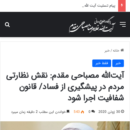
پیام تسلیت آیت الله مصباحی مقدم در پی درگذشت همسر مکرمه حضرت آیت‌الله العظمی سیستانی.
منو
جس
خانه
/
خبر
خبر
فقط خبر
آیت‌الله مصباحی مقدم: نقش نظارتی
مردم در پیشگیری از فساد/ قانون
شفافیت اجرا شود
30 ژوئن 2020
0
543
خواندن این مطلب 2 دقیقه زمان میبرد