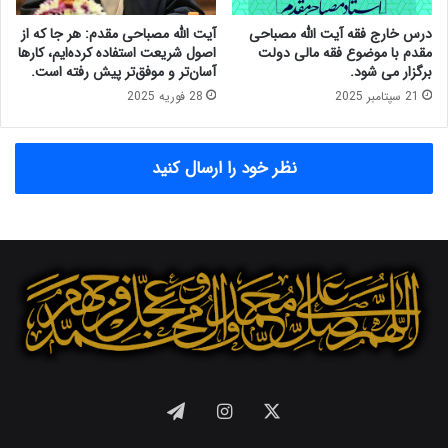
و
ه
ر
گ
درس خارج فقه آیت الله مصباحی
آیت الله مصباحی مقدم: هر جا که از
و
س
مقدم با موضوع فقه مالی دولت
اصول شریعت استفاده کرده‌ایم، کارها
ی
ت
برگزار می شود.
آسان‌تر و موفق‌تر پیش رفته است.
س
ر
21 سپتامبر 2025
28 فوریه 2025
ک
ه
ه
و
ع
ل
نظر خود را ارسال کنید
ب
ا
و
ی
ر
ت
ا
ف
ز
ق
ت
ی
ن
ه
گ
ن
ا
ه
ا
X
اینستاگرام
تلگرام
ی
ا