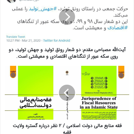
ت‌
ا
ل
ل
ه
م
ص
آیت‌الله مصباحی مقدم: دو شعار رونق تولید و جهش تولید، دو
ب
ا
روی سکه عبور از تنگناهای اقتصادی و معیشتی است.
ح
ی
ف
م
ق
ق
ه
د
م
م
ن
:
ا
د
ب
و
ع
ش
م
ع
فقه منابع مالی دولت اسلامی / ۲ نظر درباره گستره ولایت
ا
ا
ل
فقیه