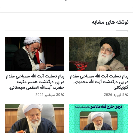
ر
ی
ر
د
و
و
نوشته های مشابه
ن
ل
ق
ت
ت
ا
و
س
ل
ل
ی
ا
د
م
و
ی
ج
/
پیام تسلیت آیت الله مصباحی مقدم
پیام تسلیت آیت الله مصباحی مقدم
ه
۲
در پی درگذشت آیت الله محمودی
در پی درگذشت همسر مکرمه
ش
ن
گلپایگانی
حضرت آیت‌الله العظمی سیستانی.
ت
ظ
5 فوریه 2026
30 سپتامبر 2025
و
ر
ل
د
ی
ر
د
ب
،
ا
د
ر