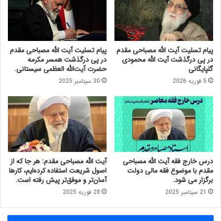
د
ی
ر
ت
گ
ه
ذ
ف
ش
ق
پیام تسلیت آیت الله مصباحی مقدم
پیام تسلیت آیت الله مصباحی مقدم
ت
ه
در پی درگذشت آیت الله محمودی
در پی درگذشت همسر مکرمه
م
ی
گلپایگانی
حضرت آیت‌الله العظمی سیستانی.
ر
س
5 فوریه 2026
30 سپتامبر 2025
ح
ا
و
ز
م
م
آ
ا
ی
ن
ت‌
ب
ا
و
ل
ر
درس خارج فقه آیت الله مصباحی
آیت الله مصباحی مقدم: هر جا که از
ل
س
مقدم با موضوع فقه مالی دولت
اصول شریعت استفاده کرده‌ایم، کارها
ه
و
برگزار می شود.
آسان‌تر و موفق‌تر پیش رفته است.
ح
ا
21 سپتامبر 2025
28 فوریه 2025
ا
و
ج
ر
س
ا