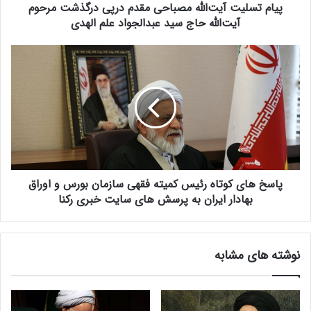
پیام تسلیت آیت‌الله مصباحی مقدم درپی درگذشت مرحوم
آ
ی
آیت‌الله حاج سید عبدالجواد علم الهدی
ت‌
ا
پ
ل
ا
ل
س
ه
خ
م
ه
ص
ا
ب
ی
ا
ک
ح
و
ی
پاسخ های کوتاه رئیس کمیته فقهی سازمان بورس و اوراق
ت
م
ا
بهادار ایران به پرسش های سایت خبری رکنا
ق
ه
د
ر
م
ئ
نوشته های مشابه
د
ی
ر
س
پ
ک
ی
م