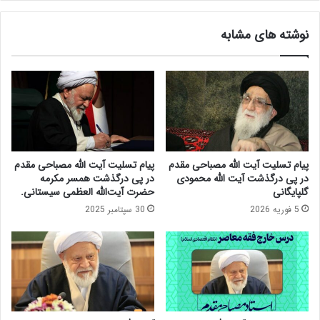
ا
ح
ر
ی
نوشته های مشابه
ک
م
ت
ق
س
د
ر
م
ا
:
ن
ا
ج
س
و
ت
ا
ا
پیام تسلیت آیت الله مصباحی مقدم
پیام تسلیت آیت الله مصباحی مقدم
م
د
در پی درگذشت آیت الله محمودی
در پی درگذشت همسر مکرمه
ع
م
گلپایگانی
حضرت آیت‌الله العظمی سیستانی.
ا
و
5 فوریه 2026
30 سپتامبر 2025
س
س
ل
و
ا
ی
م
ا
ی
ن
د
ف
ر
ق