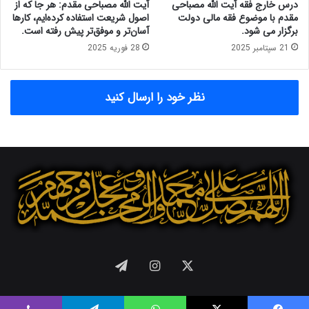
م
ی
درس خارج فقه آیت الله مصباحی
آیت الله مصباحی مقدم: هر جا که از
د
ه
مقدم با موضوع فقه مالی دولت
اصول شریعت استفاده کرده‌ایم، کارها
ی
د
برگزار می شود.
آسان‌تر و موفق‌تر پیش رفته است.
ر
ر
21 سپتامبر 2025
28 فوریه 2025
ی
ر
ت
ش
ح
ت
نظر خود را ارسال کنید
ر
ه
م
خ
ی
و
ن
د
ش
ب
ر
و
ی
د
ف
ی
ن
پ
ی
X
اینستاگرام
تلگرام
گ
ی
ر