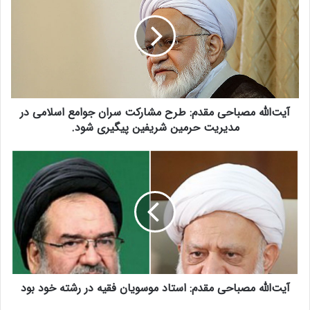
ت‌
ا
ل
ل
ه
م
ص
آیت‌الله مصباحی مقدم: طرح مشارکت سران جوامع اسلامی در
ب
ا
مدیریت حرمین شریفین پیگیری شود.
ح
ی
آ
م
ی
ق
ت‌
د
ا
م
ل
:
ل
ط
ه
ر
م
ح
ص
م
آیت‌الله مصباحی مقدم: استاد موسویان فقیه در رشته خود بود
ب
ش
ا