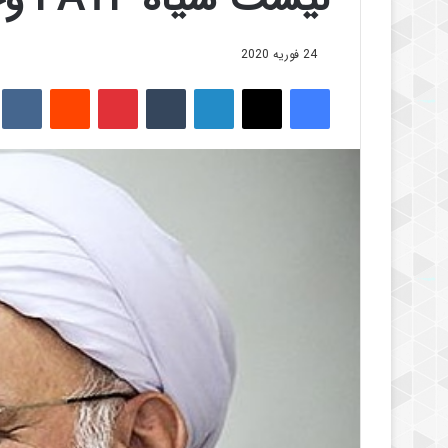
24 فوریه 2020
فیس بوک
X
لینکدین
‫تامبلر
‫پین‌ترست
‫رددیت
kte