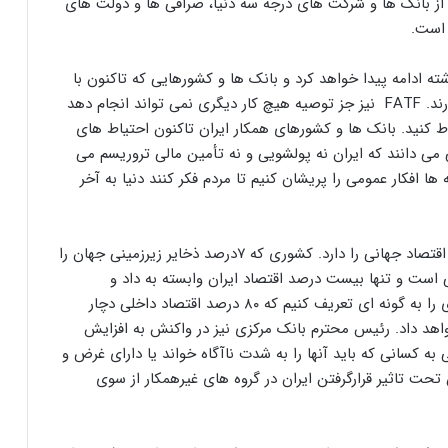
ه از بانک ها و شرکت های درجه سه دنیا، صرافی ها و دولت های
 است.
 ادامه پیدا خواهد کرد و بانک ها و کشورهایی که تاکنون با
ایران همکاری می کردند واهمه ای از ادامه همکاری ندارند. FATF نیز جز توصیه هیچ کار دیگری نمی تواند انجام دهد
اط کنید. بانک ها و کشورهای همکار ایران تاکنون احتیاط های
 می دانند که ایران نه پولشویی و نه تأمین مالی تروریسم می
 ها افکار عمومی را پریشان کنیم تا مردم فکر کنند دنیا به آخر
وی افزود: یک کشور ۸۰ میلیونی، کشوری که یک درصد اقتصاد جهانی را دارد. کشوری که ۷درصد ذخایر زیرزمینی جهان را
اقتصاد ایران داخلی است و تنها بیست درصد اقتصاد ایران وابسته به داد و
ستدهای خارجی است. چرا باید این مناسبات ۲۰ درصدی را به گونه ای تعریف کنیم که ۸۰ درصد اقتصاد داخلی دچار
اهد داد. رئیس محترم بانک مرکزی نیز در واکنش به افزایش
ه کسانی که باید آنها را به شدت ناآگاه خواند یا دارای غرض و
حت تاثیر قرارگرفتن ایران در گروه های غیرهمکار از سوی