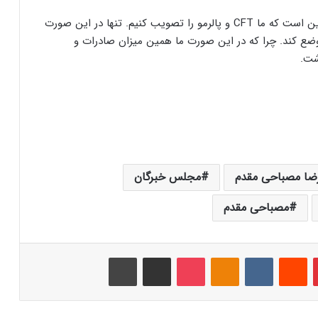
وی افزود: تنها یک راه برای آمریکا باقیمانده و آن هم این است که ما CFT و پالرمو را تصویب کنیم. تنها در این صورت
وضع کند. چرا که در این صورت ما همین میزان صادرات و
شت.
رضا مصباحی مقدم
مجلس خبرگان
مصباحی مقدم
‫پین‌ترست
‫رددیت
‫VKontakte
‫Odnoklassniki
پاکت
اشتراک گذاری از طریق ایمیل
چاپ