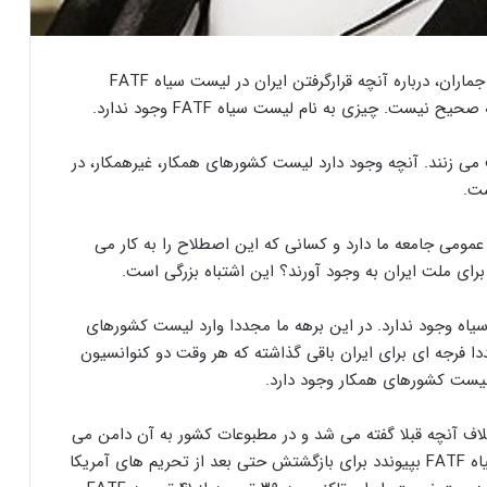
آیت‌الله غلامرضا مصباحی مقدم در گفت و گو با خبرنگار جماران، درباره آنچه قرارگرفتن ایران در لیست سیاه FATF
ست. چیزی به نام لیست سیاه FATF وجود ندارد.
 می زنند. آنچه وجود دارد لیست کشورهای همکار، غیرهمکار، در
 عمومی جامعه ما دارد و کسانی که این اصطلاح را به کار می
 برای ملت ایران به وجود آورند؟ این اشتباه بزرگی است.
احی به نام لیست سیاه وجود ندارد. در این برهه ما مجددا وارد لیست کشورهای
 شده مجددا فرجه ای برای ایران باقی گذاشته که هر وقت دو کنوانسیون
 آنچه قبلا گفته می شد و در مطبوعات کشور به آن دامن می
زدند که اگر ایران به تعبیر اشتباه مطبوعات به لیست سیاه FATF بپیوندد برای بازگشتش حتی بعد از تحریم های آمریکا