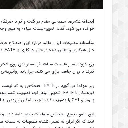
خوانده می شود، گفت: تعبیر«لیست سیاه» به هیچ وجه صحیح نی
متأسفانه مطبوعات ایران دائما درباره این اصطلاح حرف
حال همکاری و تعلیق شده در حال همکاری با FATF است.
وی افزود: تعبیر «لیست سیاه» اثر بسیار بدی روی افکار
گیرند با روان جامعه بازی می کنند. چرا باید روانپریشی
زیرا موکدا می گویم در FATF اصطل
غیرهمکار با FATF شدیم. البته آنچه تصویب
پالرمو و CFT را تصویب کرد، مجددا امکان ورودش به لیست کشورهای همکار وجود دارد.
این عضو مجمع تشخیص مصلحت نظام ادامه داد: برخلاف