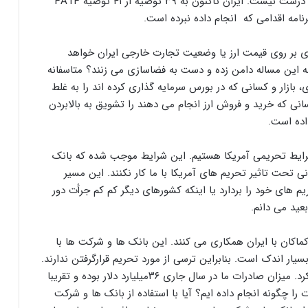
نیز پروسه طولانی نیاز است، باید بگویم که چنین حرفی درست نیست. ایران تاکنون به ۳۹ توصیه از ۴۱ توصیه FATF
اثیری بر روی قیمت ارز یا وضعیت تجارت خارجی ایران خواهد
ه این مساله دامن زده و دست به فضاسازی می زنند؟ متاسفانه
، بازار و کسانی که در بورس سرمایه گذاری کرده اند را به غلط
نی که خرید و فروش ارز انجام می دهند را تشویق به بالابردن
اده است.
رایط تحریمی آمریکا هستیم. این شرایط موجب شده که بانک
تحت تاثیر تحریم های آمریکا با ما کار نکنند. این مسیر
یم های خود را بردارد یا اینکه کشورهای دیگر کم کم جرأت دور
عید می دانم.
ما امروز بانک ها و شرکت های درجه ۳ دنیا کماکان با ایران همکاری می کنند. این بانک ها و شرکت ها با
بسیار اندک است. بنابراین ترسی از مورد تحریم قرارگرفتن ندارند.
لذا همین وضعیتی که امروز داریم استمرار پیدا خواهد کرد. میزان صادرات ما در سال جاری ۳۶میلیارد دلار بوده و تقریبا
 را چگونه انجام داده ایم؟ آیا با استفاده از بانک ها و شرکت