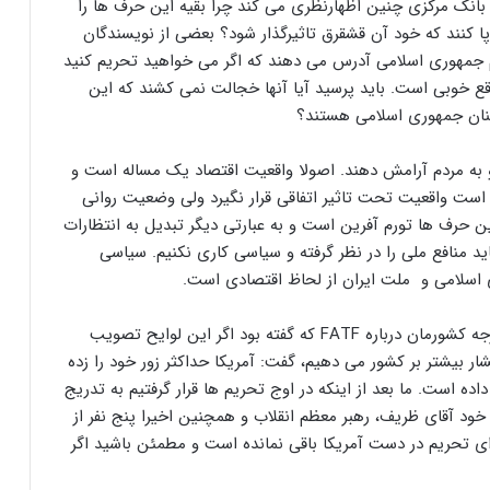
 مرکزی چنین اظهارنظری می کند چرا بقیه این حرف ها را
 پا کنند که خود آن قشقرق تاثیرگذار شود؟ بعضی از نویسندگان
جمهوری اسلامی آدرس می دهند که اگر می خواهید تحریم کنید
قع خوبی است. باید پرسید آیا آنها خجالت نمی کشند که این
منان جمهوری اسلامی هستند؟
د و به مردم آرامش دهند. اصولا واقعیت اقتصاد یک مساله است و
ت واقعیت تحت تاثیر اتفاقی قرار نگیرد ولی وضعیت روانی
 این حرف ها تورم آفرین است و به عبارتی دیگر تبدیل به انتظارات
باید منافع ملی را در نظر گرفته و سیاسی کاری نکنیم. سیاسی
 اسلامی و ملت ایران از لحاظ اقتصادی است.
آیت‌الله مصباحی مقدم با اشاره به سخنان وزیر امور خارجه کشورمان درباره FATF که گفته بود اگر این لوایح تصویب
ر بیشتر بر کشور می دهیم، گفت: آمریکا حداکثر زور خود را زده
ده است. ما بعد از اینکه در اوج تحریم ها قرار گرفتیم به تدریج
 خود آقای ظریف، رهبر معظم انقلاب و همچنین اخیرا پنج نفر از
ی تحریم در دست آمریکا باقی نمانده است و مطمئن باشید اگر