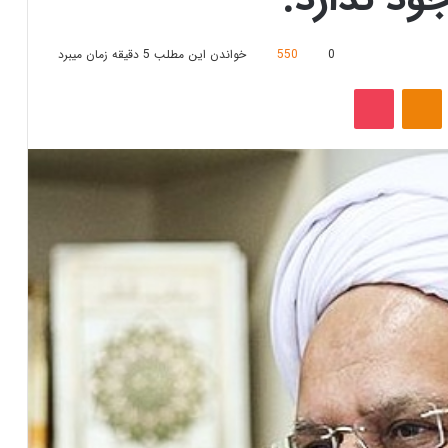
0
550
خواندن این مطلب 5 دقیقه زمان میبرد
‫VKonta
‫Odnoklassniki
پاکت