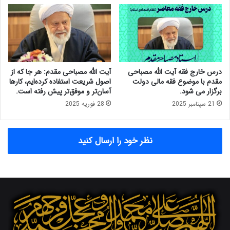
ن
ه
گ
م
ذ
ا
ا
ز
ر
م
ی
ن
ظ
درس خارج فقه آیت الله مصباحی
آیت الله مصباحی مقدم: هر جا که از
ر
مقدم با موضوع فقه مالی دولت
اصول شریعت استفاده کرده‌ایم، کارها
آ
برگزار می شود.
آسان‌تر و موفق‌تر پیش رفته است.
ی
21 سپتامبر 2025
28 فوریه 2025
ت‌
ا
ل
نظر خود را ارسال کنید
ل
ه
م
ص
ب
ا
ح
ی
م