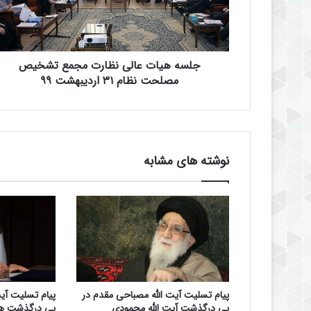
ی
ا
ت
ع
جلسه هیات عالی نظارت مجمع تشخیص
ا
ل
مصلحت نظام ۳۱ اردیبهشت ۹۹
ی
ن
ظ
ا
ر
نوشته های مشابه
ت
م
ج
م
ع
ت
ش
خ
ی
پیام تسلیت آیت الله مصباحی مقدم در
پیام تسلیت آی
ص
پی درگذشت آیت الله محمودی
پی درگذشت ه