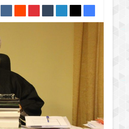
فیس بوک
X
لینکدین
‫تامبلر
‫پین‌ترست
‫رددیت
kte