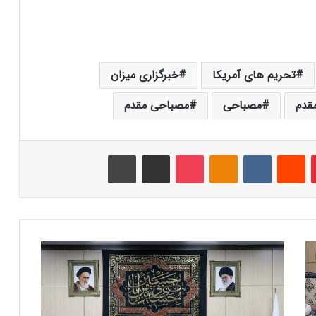
تحریم های آمریکا
خبرگزاری میزان
قدم
مصباحی
مصباحی مقدم
‫پین‌ترست
‫رددیت
‫VKontakte
‫Odnoklassniki
پاکت
اشتراک گذاری از طریق ایمیل
چاپ
ج
ل
س
ه
ک