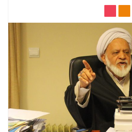
‫VKonta
‫Odnoklassniki
پاکت