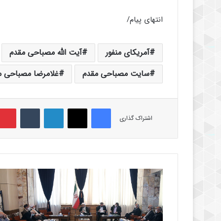
انتهای پیام/
آمریکای منفور
آیت الله مصباحی مقدم
سایت مصباحی مقدم
غلامرضا مصباحی م
فیس بوک
X
لینکدین
‫تامبلر
اشتراک گذاری
ج
ل
س
ه
ه