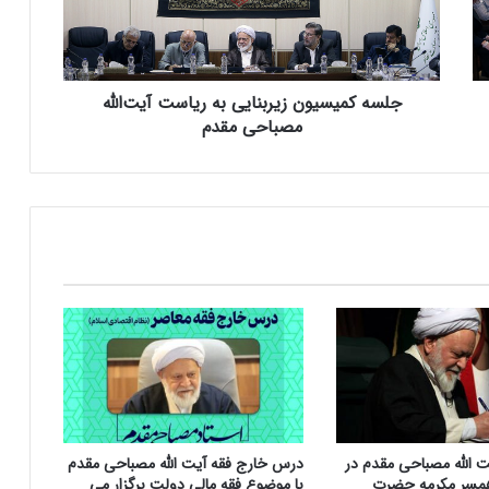
م
ی
س
ی
جلسه کمیسیون زیربنایی به ریاست آیت‌الله
و
ن
مصباحی مقدم
ز
ی
ر
ب
ن
ا
ی
ی
ب
ه
ر
ی
ا
س
ت الله مصباحی مقدم در
درس خارج فقه آیت الله مصباحی مقدم
ت
مسر مکرمه حضرت
با موضوع فقه مالی دولت برگزار می