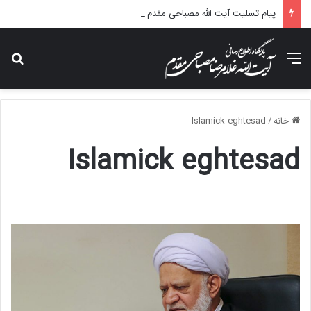
پیام تسلیت آیت الله مصباحی مقدم در پی درگذشت همسر مکرمه حضرت آیت‌الله العظمی سیستانی.
منو
جس
خانه
/
Islamick eghtesad
Islamick eghtesad