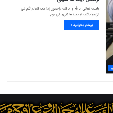
باسمه تعالی انا لله و انا الیه راجعون إذا مات العالم ثُلم فی
الإسلام ثَلمه لا یسدّها شیء إلى یوم…
بیشتر بخوانید »
ر