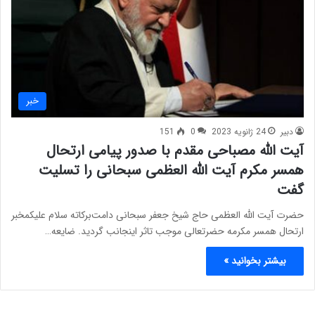
خبر
دبیر
24 ژانویه 2023
0
151
آیت الله مصباحی مقدم با صدور پیامی ارتحال
همسر مکرم آیت الله العظمی سبحانی را تسلیت
گفت
حضرت آیت الله العظمی حاج شیخ جعفر سبحانی دامت‌برکاته سلام علیکمخبر
ارتحال همسر مکرمه حضرتعالی موجب تاثر اینجانب گردید. ضایعه…
بیشتر بخوانید »