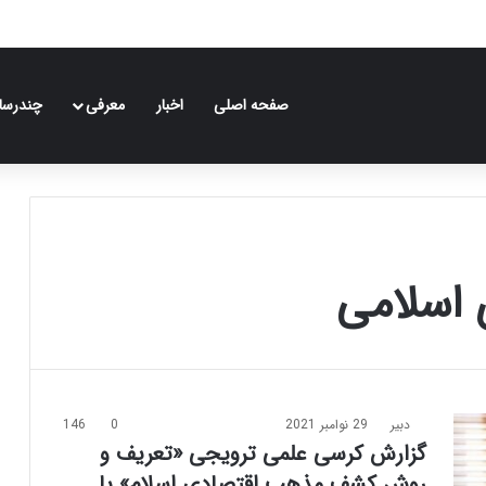
صفحه اصلی
اخبار
معرفی
چندرسان
 اسلامی
دبیر
29 نوامبر 2021
0
146
گزارش کرسی علمی ترویجی «تعریف و
روش کشف مذهب اقتصادی اسلام» با