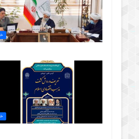
خب
خب