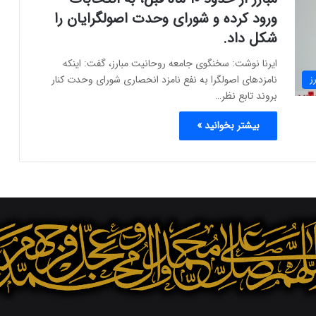
ورود کرده و شورای وحدت اصولگرایان را
شکل داد.
ایرنا نوشت: سخنگوی جامعه روحانیت مبارز، گفت: اینکه
نامزدهای اصولگرا به نفع نامزد انحصاری شورای وحدت کنار
ز
بروند تابع نظر…
بیشتر بخوانید »