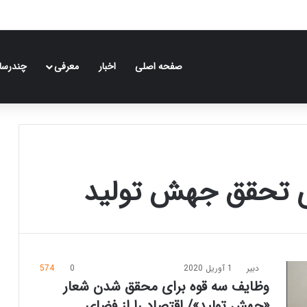
صفحه اصلی
اخبار
معرفی
چندرسان
ی تحقق جهش تولید
دبیر
1 آوریل 2020
0
574
وظایف سه قوه برای محقق شدن شعار
«جهش تولید»/ اقتصاد را از فضای