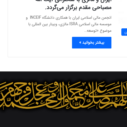
مصباحی مقدم برگزار می‌گردد.
انجمن مالی اسلامی ایران با همکاری دانشگاه INCEIF و
موسسه مالی اسلامی ISRA مالزی، وبینار بین المللی با
موضوع «توسعه…
ن
بیشتر بخوانید »
X
اینستاگرام
تلگرام