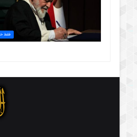
فقط خب