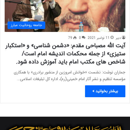
جامعه روحانیت مبارز
دبیر
11 نوامبر 2021
0
79
آیت الله مصباحی مقدم: «دشمن شناسی» و «استکبار
ستیزی» از جمله محکمات اندیشه امام است/
شاخص های مکتب امام باید آموزش داده شود.
جماران نوشت: نشست «خوانش امروزین از منشور برادری» با همکاری
مؤسسه تنظیم و نشر آثار امام خمینی(ره)، اداره کل تبلیغات اسلامی…
بیشتر بخوانید »