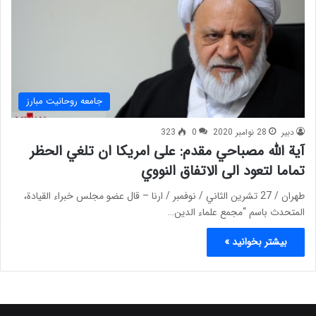
جامعه روحانیت مبارز
دبیر
28 نوامبر 2020
0
323
آیة الله مصباحي مقدم: على امريكا ان تلغي الحظر
تماما لتعود الى الاتفاق النووي
طهران / 27 تشرين الثاني / نوفمبر / ارنا – قال عضو مجلس خبراء القيادة،
المتحدث باسم “مجمع علماء الدين…
بیشتر بخوانید »