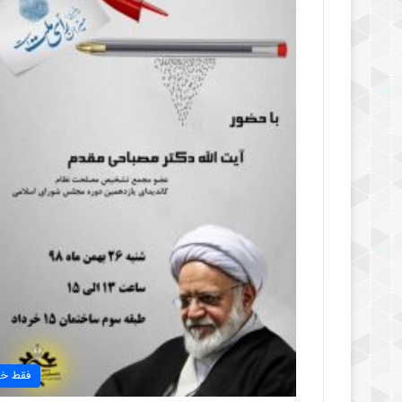
فقط خب