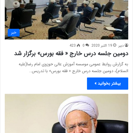
خبر
دبیر
19 اکتبر 2020
0
423
دومین جلسه درس خارج « فقه بورس» برگزار شد
به گزارش روابط عمومی موسسه آموزش عالی حوزوی امام رضا(علیه
السلام)، دومین جلسه درس خارج « فقه بورس» با تدریس…
بیشتر بخوانید »