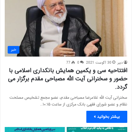
خبر
دبیر
30 آگوست 2021
0
77
افتتاحیه سی و یکمین همایش بانکداری اسلامی با
حضور و سخنرانی آیت الله مصباحی مقدم برگزار می
گردد.
سخنرانی آیت الله غلامرضا مصباحی مقدم، عضو مجمع تشخیص مصلحت
نظام و عضو شورای فقهی بانک مرکزی از ساعت ۱۰:۱۵…
بیشتر بخوانید »