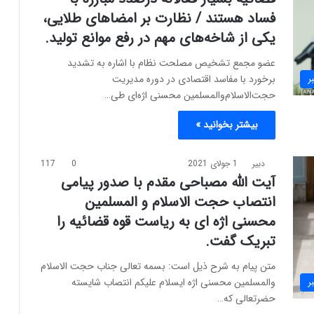
فساد هستند / نظارت بر امضا‌های طلایی،
یکی از شاخه‌های مهم در رفع موانع تولید.
عضو مجمع تشخیص مصلحت نظام با اشاره به تشدید
برخورد با مفاسد اقتصادی در دوره مدیریت
ر
حجت‌الاسلام‌والمسلمین محسنی اژه‌ای طی…
بیشتر بخوانید »
دبیر
1 جولای 2021
0
117
آیت الله مصباحی مقدم با صدور پیامی
انتصاب حجت الاسلام و المسلمین
محسنی اژه ای به ریاست قوه قضائیه را
تبریک گفت.
متن پیام به شرح ذیل است: بسمه تعالی جناب حجت الاسلام
والمسلمین محسنی اژه ایسلام علیکم انتصاب شایسته
ر
حضرتعالی که…