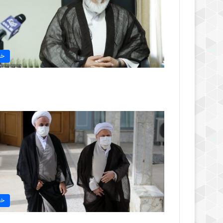
خب
خب