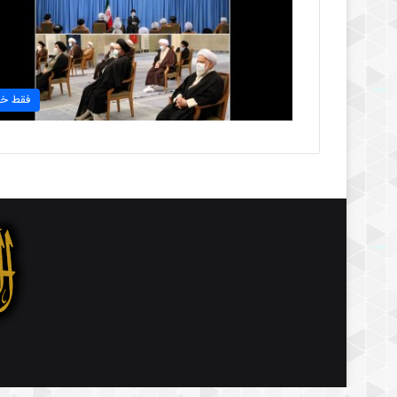
فقط خب