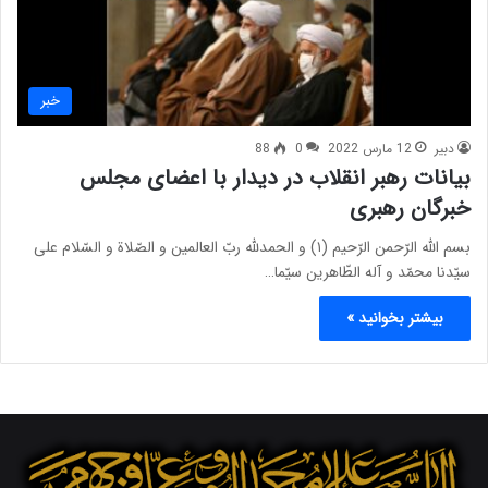
خبر
دبیر
12 مارس 2022
0
88
بیانات رهبر انقلاب در دیدار با اعضای مجلس
خبرگان رهبری
بسم الله الرّحمن الرّحیم (۱) و الحمدلله ربّ العالمین و الصّلاة و السّلام علی
سیّدنا محمّد و آله الطّاهرین سیّما…
بیشتر بخوانید »