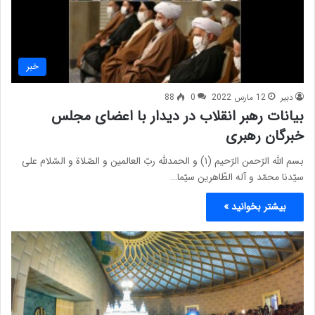
خبر
دبیر
12 مارس 2022
0
88
بیانات رهبر انقلاب در دیدار با اعضای مجلس
خبرگان رهبری
بسم الله الرّحمن الرّحیم (۱) و الحمدلله ربّ العالمین و الصّلاة و السّلام علی
سیّدنا محمّد و آله الطّاهرین سیّما…
بیشتر بخوانید »