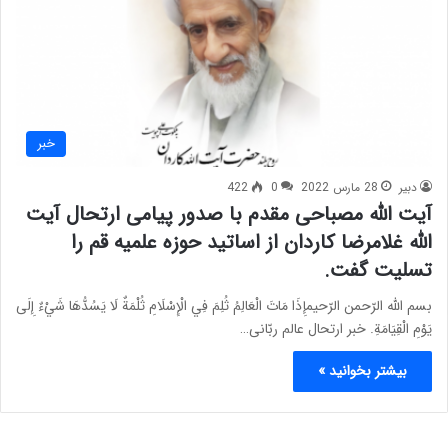
خبر
دبیر
28 مارس 2022
0
422
آیت الله مصباحی مقدم با صدور پیامی ارتحال آیت
الله غلامرضا کاردان از اساتید حوزه علمیه قم را
تسلیت گفت.
بسم الله الرّحمن الرّحیمإِذَا مَاتَ الْعَالِمُ ثُلِمَ فِي الْإِسْلَامِ ثُلْمَةٌ لَا يَسُدُّهَا شَيْءٌ إِلَى
يَوْمِ الْقِيَامَةِ. خبر ارتحال عالم ربّانی…
بیشتر بخوانید »