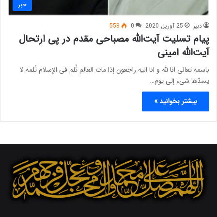
خبر
دبیر
25 آوریل 2020
0
558
پیام تسلیت آیت‌الله مصباحی مقدم در پی ارتحال
آیت‌الله امینی
باسمه تعالی انا لله و انا الیه راجعون إذا مات العالم ثُلم فی الإسلام ثَلمه لا
یسدّها شیء إلى یوم…
بیشتر بخوانید »