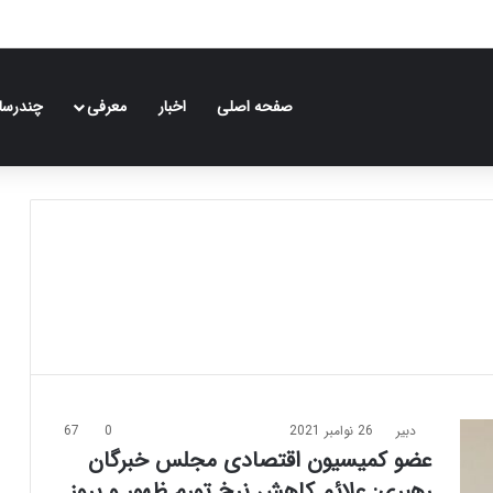
صفحه اصلی
اخبار
معرفی
چندرسان
دبیر
26 نوامبر 2021
0
67
عضو کمیسیون اقتصادی مجلس خبرگان
رهبری: علائم کاهش نرخ تورم ظهور و بروز