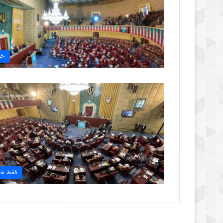
خب
فقط خب