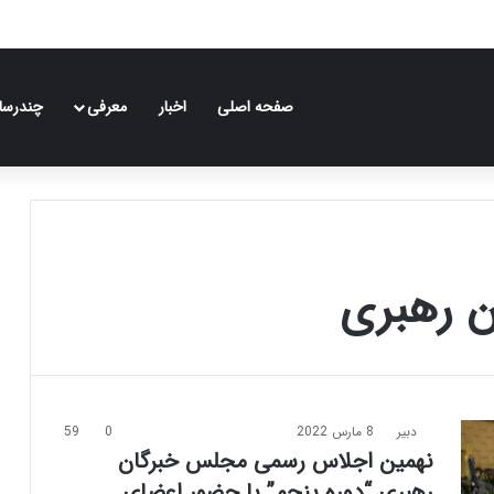
صفحه اصلی
اخبار
معرفی
چندرسان
ان رهبری
دبیر
8 مارس 2022
0
59
نهمین اجلاس رسمی مجلس خبرگان
رهبری “دوره پنجم” با حضور اعضای