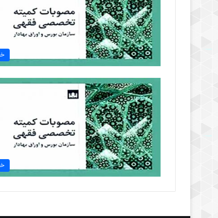
خب
خب